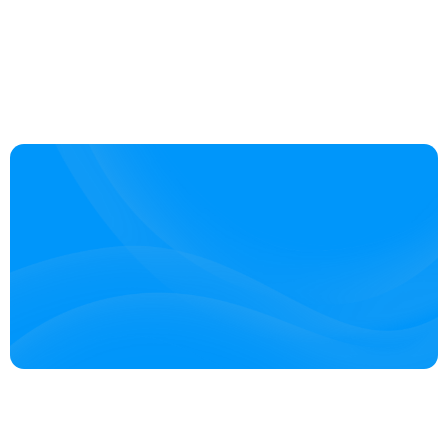
251
+